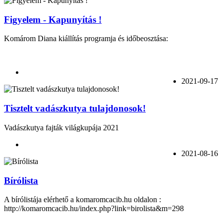
Figyelem - Kapunyítás !
Komárom Diana kiállítás programja és időbeosztása:
2021-09-17
Tisztelt vadászkutya tulajdonosok!
Vadászkutya fajták világkupája 2021
2021-08-16
Bírólista
A bírólistája elérhető a komaromcacib.hu oldalon :
http://komaromcacib.hu/index.php?link=birolista&m=298