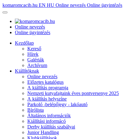
komaromcacib.hu
EN
HU
Online nevezés
Online ügyintézés
Online nevezés
Online ügyintézés
Kezdőlap
Kereső
Hírek
Galériák
Archívum
Kiállítóknak
Online nevezés
Előzetes katalógus
A kiállítás programja
Nemzeti kutyafajtaink éves pontversenye 2025
A kiállítás helyszíne
Parkoló -belépőjegy - lakóautó
Bírólista
Általános információk
Kiállítási informácó
Derby kiállítás szabályai
Junior Handling
Klubkiállítások