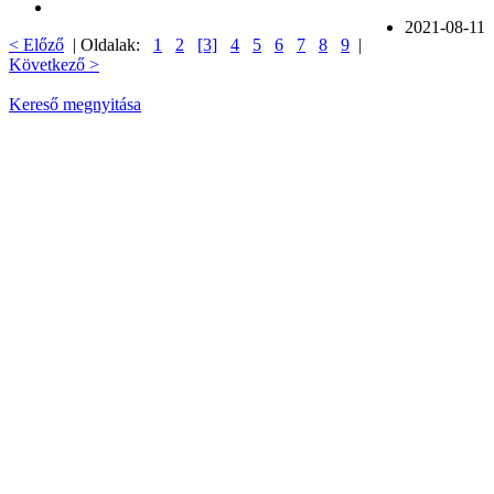
2021-08-11
< Előző
| Oldalak:
1
2
[3]
4
5
6
7
8
9
|
Következő >
Kereső megnyitása