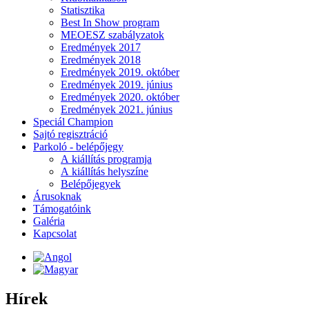
Statisztika
Best In Show program
MEOESZ szabályzatok
Eredmények 2017
Eredmények 2018
Eredmények 2019. október
Eredmények 2019. június
Eredmények 2020. október
Eredmények 2021. június
Speciál Champion
Sajtó regisztráció
Parkoló - belépőjegy
A kiállítás programja
A kiállítás helyszíne
Belépőjegyek
Árusoknak
Támogatóink
Galéria
Kapcsolat
Hírek