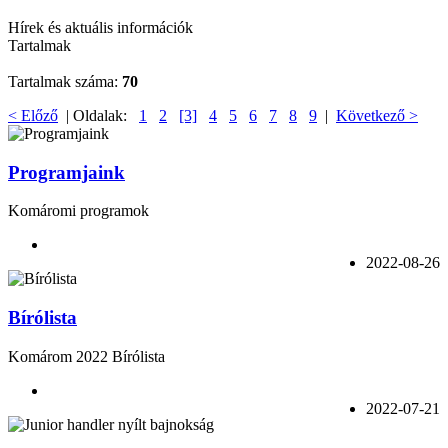
Hírek és aktuális információk
Tartalmak
Tartalmak száma:
70
< Előző
| Oldalak:
1
2
[3]
4
5
6
7
8
9
|
Következő >
Programjaink
Komáromi programok
2022-08-26
Bírólista
Komárom 2022 Bírólista
2022-07-21