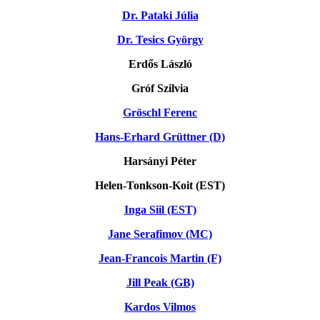
Dr. Pataki Júlia
Dr. Tesics György
Erdős László
Gróf Szilvia
Gröschl Ferenc
Hans-Erhard Grüttner (D)
Harsányi Péter
Helen-Tonkson-Koit (EST)
Inga Siil (EST)
Jane Serafimov (MC)
Jean-Francois Martin (F)
Jill Peak (GB)
Kardos Vilmos