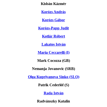
Kisbán Kázmér
Korózs András
Korózs Gábor
Korózs-Papp Judit
Kotlár Róbert
Lakatos István
Maria Ceccarelli (I)
Mark Cocozza (GB)
Nemanja Jovanovic (SRB)
Olga Kupriyanova Sinko (SLO)
Patrik Cederlöf (S)
Rada István
Radvánszky Katalin