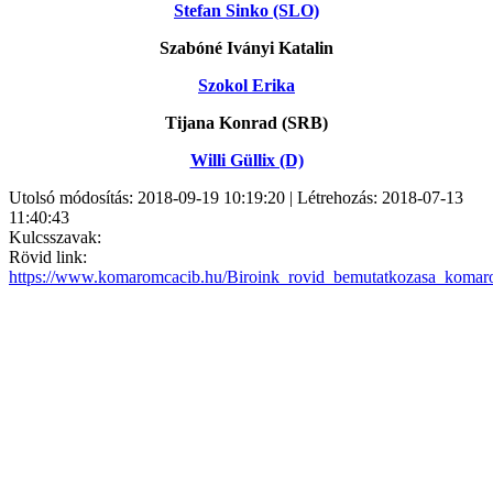
Stefan Sinko (SLO)
Szabóné Iványi Katalin
Szokol Erika
Tijana Konrad (SRB)
Willi Güllix (D)
Utolsó módosítás: 2018-09-19 10:19:20 | Létrehozás: 2018-07-13
11:40:43
Kulcsszavak:
Rövid link:
https://www.komaromcacib.hu/Biroink_rovid_bemutatkozasa_koma