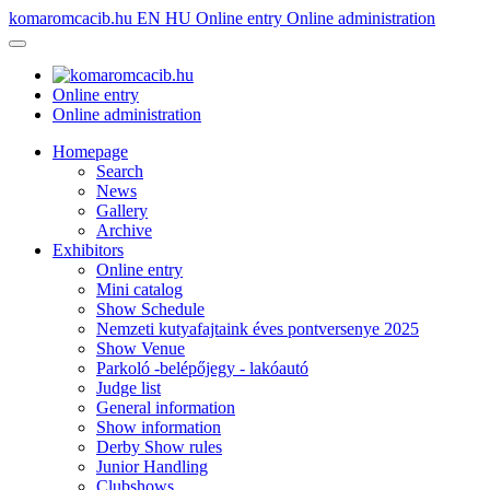
komaromcacib.hu
EN
HU
Online entry
Online administration
Online entry
Online administration
Homepage
Search
News
Gallery
Archive
Exhibitors
Online entry
Mini catalog
Show Schedule
Nemzeti kutyafajtaink éves pontversenye 2025
Show Venue
Parkoló -belépőjegy - lakóautó
Judge list
General information
Show information
Derby Show rules
Junior Handling
Clubshows