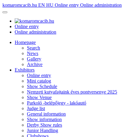
komaromcacib.hu
EN
HU
Online entry
Online administration
Online entry
Online administration
Homepage
Search
News
Gallery
Archive
Exhibitors
Online entry
Mini catalog
Show Schedule
Nemzeti kutyafajtaink éves pontversenye 2025
Show Venue
Parkoló -belépőjegy - lakóautó
Judge list
General information
Show information
Derby Show rules
Junior Handling
Clubshows