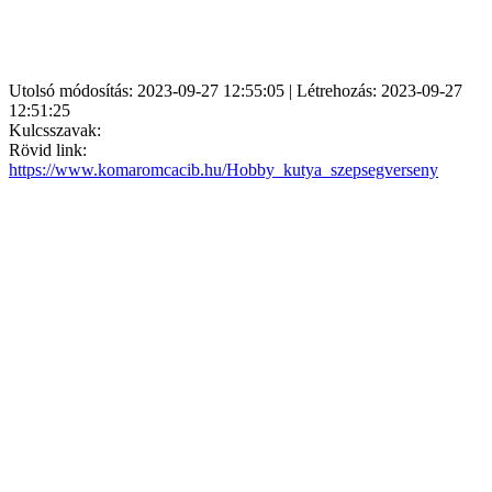
Utolsó módosítás: 2023-09-27 12:55:05 | Létrehozás: 2023-09-27
12:51:25
Kulcsszavak:
Rövid link:
https://www.komaromcacib.hu/Hobby_kutya_szepsegverseny