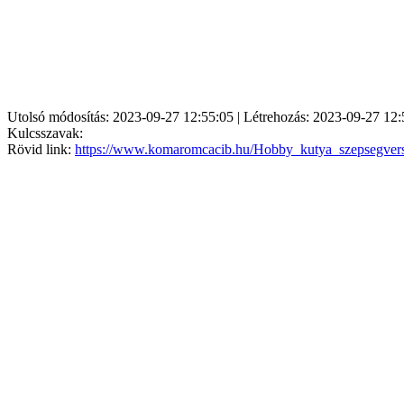
Utolsó módosítás: 2023-09-27 12:55:05 | Létrehozás: 2023-09-27 12:
Kulcsszavak:
Rövid link:
https://www.komaromcacib.hu/Hobby_kutya_szepsegver