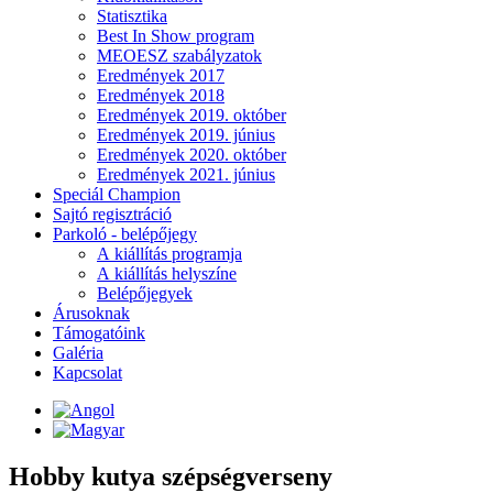
Statisztika
Best In Show program
MEOESZ szabályzatok
Eredmények 2017
Eredmények 2018
Eredmények 2019. október
Eredmények 2019. június
Eredmények 2020. október
Eredmények 2021. június
Speciál Champion
Sajtó regisztráció
Parkoló - belépőjegy
A kiállítás programja
A kiállítás helyszíne
Belépőjegyek
Árusoknak
Támogatóink
Galéria
Kapcsolat
Hobby kutya szépségverseny