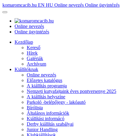
komaromcacib.hu
EN
HU
Online nevezés
Online ügyintézés
Online nevezés
Online ügyintézés
Kezdőlap
Kereső
Hírek
Galériák
Archívum
Kiállítóknak
Online nevezés
Előzetes katalógus
A kiállítás programja
Nemzeti kutyafajtaink éves pontversenye 2025
A kiállítás helyszíne
Parkoló -belépőjegy - lakóautó
Bírólista
Általános információk
Kiállítási informácó
Derby kiállítás szabályai
Junior Handling
Klubkiállítások