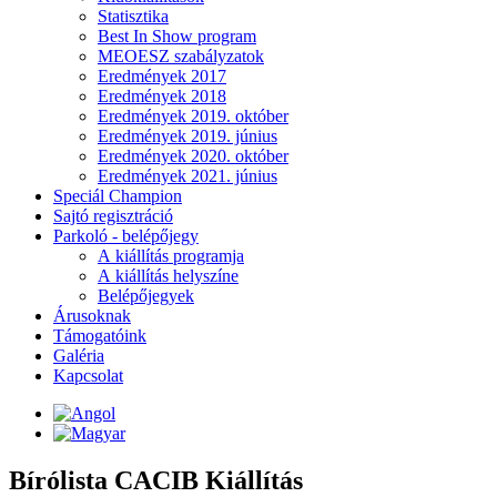
Statisztika
Best In Show program
MEOESZ szabályzatok
Eredmények 2017
Eredmények 2018
Eredmények 2019. október
Eredmények 2019. június
Eredmények 2020. október
Eredmények 2021. június
Speciál Champion
Sajtó regisztráció
Parkoló - belépőjegy
A kiállítás programja
A kiállítás helyszíne
Belépőjegyek
Árusoknak
Támogatóink
Galéria
Kapcsolat
Bírólista CACIB Kiállítás