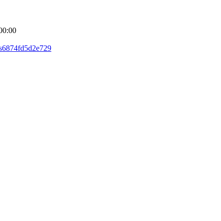
00:00
as6874fd5d2e729