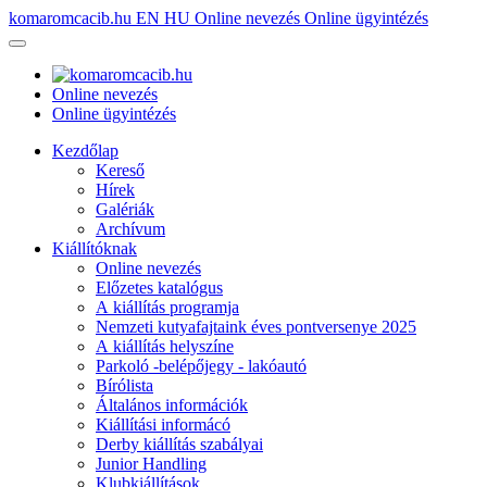
komaromcacib.hu
EN
HU
Online nevezés
Online ügyintézés
Online nevezés
Online ügyintézés
Kezdőlap
Kereső
Hírek
Galériák
Archívum
Kiállítóknak
Online nevezés
Előzetes katalógus
A kiállítás programja
Nemzeti kutyafajtaink éves pontversenye 2025
A kiállítás helyszíne
Parkoló -belépőjegy - lakóautó
Bírólista
Általános információk
Kiállítási informácó
Derby kiállítás szabályai
Junior Handling
Klubkiállítások