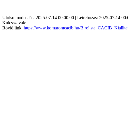
Utolsó módosítás: 2025-07-14 00:00:00 | Létrehozás: 2025-07-14 00:
Kulcsszavak:
Rövid link:
https://www.komaromcacib.hu/Birolista_CACIB_Kiallit