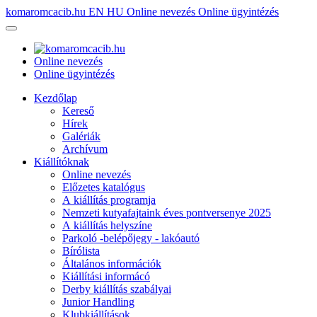
komaromcacib.hu
EN
HU
Online nevezés
Online ügyintézés
Online nevezés
Online ügyintézés
Kezdőlap
Kereső
Hírek
Galériák
Archívum
Kiállítóknak
Online nevezés
Előzetes katalógus
A kiállítás programja
Nemzeti kutyafajtaink éves pontversenye 2025
A kiállítás helyszíne
Parkoló -belépőjegy - lakóautó
Bírólista
Általános információk
Kiállítási informácó
Derby kiállítás szabályai
Junior Handling
Klubkiállítások