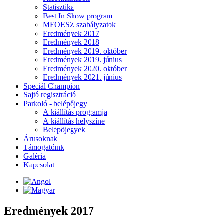
Statisztika
Best In Show program
MEOESZ szabályzatok
Eredmények 2017
Eredmények 2018
Eredmények 2019. október
Eredmények 2019. június
Eredmények 2020. október
Eredmények 2021. június
Speciál Champion
Sajtó regisztráció
Parkoló - belépőjegy
A kiállítás programja
A kiállítás helyszíne
Belépőjegyek
Árusoknak
Támogatóink
Galéria
Kapcsolat
Eredmények 2017