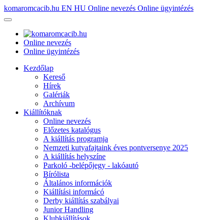
komaromcacib.hu
EN
HU
Online nevezés
Online ügyintézés
Online nevezés
Online ügyintézés
Kezdőlap
Kereső
Hírek
Galériák
Archívum
Kiállítóknak
Online nevezés
Előzetes katalógus
A kiállítás programja
Nemzeti kutyafajtaink éves pontversenye 2025
A kiállítás helyszíne
Parkoló -belépőjegy - lakóautó
Bírólista
Általános információk
Kiállítási informácó
Derby kiállítás szabályai
Junior Handling
Klubkiállítások