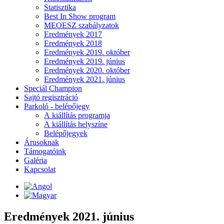
Statisztika
Best In Show program
MEOESZ szabályzatok
Eredmények 2017
Eredmények 2018
Eredmények 2019. október
Eredmények 2019. június
Eredmények 2020. október
Eredmények 2021. június
Speciál Champion
Sajtó regisztráció
Parkoló - belépőjegy
A kiállítás programja
A kiállítás helyszíne
Belépőjegyek
Árusoknak
Támogatóink
Galéria
Kapcsolat
Eredmények 2021. június