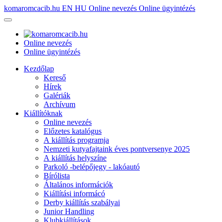
komaromcacib.hu
EN
HU
Online nevezés
Online ügyintézés
Online nevezés
Online ügyintézés
Kezdőlap
Kereső
Hírek
Galériák
Archívum
Kiállítóknak
Online nevezés
Előzetes katalógus
A kiállítás programja
Nemzeti kutyafajtaink éves pontversenye 2025
A kiállítás helyszíne
Parkoló -belépőjegy - lakóautó
Bírólista
Általános információk
Kiállítási informácó
Derby kiállítás szabályai
Junior Handling
Klubkiállítások