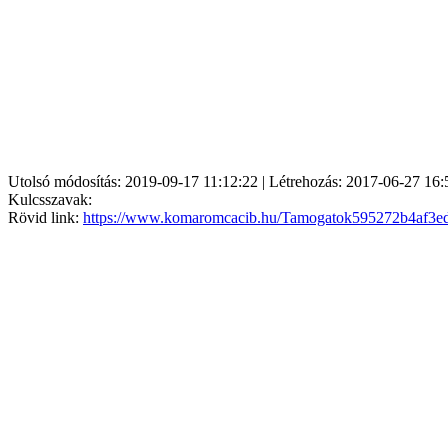
Utolsó módosítás: 2019-09-17 11:12:22 | Létrehozás: 2017-06-27 16:
Kulcsszavak:
Rövid link:
https://www.komaromcacib.hu/Tamogatok595272b4af3e