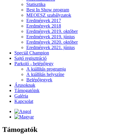
Statisztika
Best In Show program
MEOESZ szabályzatok
Eredmények 2017
Eredmények 2018
Eredmények 2019. október
Eredmények 2019. június
Eredmények 2020. október
Eredmények 2021. június
Speciál Champion
Sajtó regisztráció
Parkoló - belépőjegy
A kiállítás programja
A kiállítás helyszíne
Belépőjegyek
Árusoknak
Támogatóink
Galéria
Kapcsolat
Támogatók