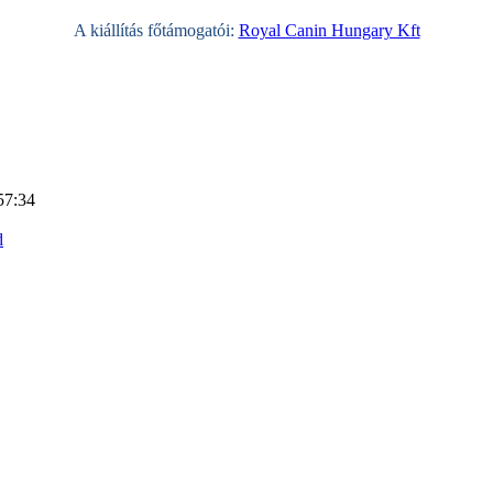
A kiállítás főtámogatói:
Royal Canin Hungary Kft
57:34
d