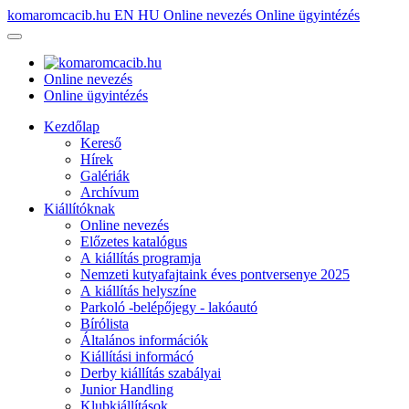
komaromcacib.hu
EN
HU
Online nevezés
Online ügyintézés
Online nevezés
Online ügyintézés
Kezdőlap
Kereső
Hírek
Galériák
Archívum
Kiállítóknak
Online nevezés
Előzetes katalógus
A kiállítás programja
Nemzeti kutyafajtaink éves pontversenye 2025
A kiállítás helyszíne
Parkoló -belépőjegy - lakóautó
Bírólista
Általános információk
Kiállítási informácó
Derby kiállítás szabályai
Junior Handling
Klubkiállítások