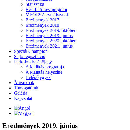
Statisztika
Best In Show program
MEOESZ szabályzatok
Eredmények 2017
Eredmények 2018
Eredmények 2019. október
Eredmények 2019. június
Eredmények 2020. október
Eredmények 2021. június
Speciál Champion
Sajtó regisztráció
Parkoló - belépőjegy
A kiállítás programja
A kiállítás helyszíne
Belépőjegyek
Árusoknak
Támogatóink
Galéria
Kapcsolat
Eredmények 2019. június